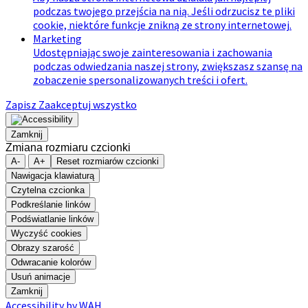
podczas twojego przejścia na nią. Jeśli odrzucisz te pliki
cookie, niektóre funkcje znikną ze strony internetowej.
Marketing
Udostępniając swoje zainteresowania i zachowania
podczas odwiedzania naszej strony, zwiększasz szansę na
zobaczenie spersonalizowanych treści i ofert.
Zapisz
Zaakceptuj wszystko
Zamknij
Zmiana rozmiaru czcionki
A-
A+
Reset rozmiarów czcionki
Nawigacja klawiaturą
Czytelna czcionka
Podkreślanie linków
Podświatlanie linków
Wyczyść cookies
Obrazy szarość
Odwracanie kolorów
Usuń animacje
Zamknij
Accessibility by WAH