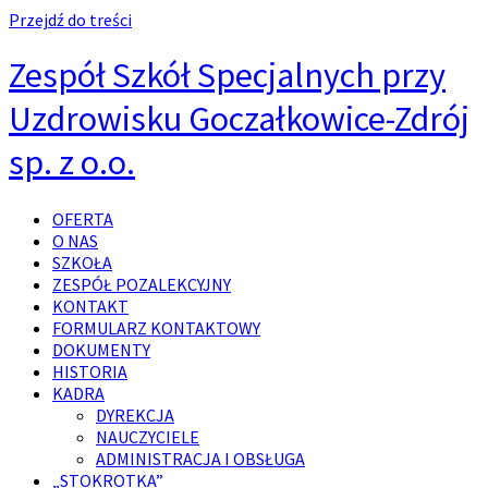
Przejdź do treści
Zespół Szkół Specjalnych przy
Uzdrowisku Goczałkowice-Zdrój
sp. z o.o.
OFERTA
O NAS
SZKOŁA
ZESPÓŁ POZALEKCYJNY
KONTAKT
FORMULARZ KONTAKTOWY
DOKUMENTY
HISTORIA
KADRA
DYREKCJA
NAUCZYCIELE
ADMINISTRACJA I OBSŁUGA
„STOKROTKA”