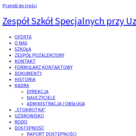
Przejdź do treści
Zespół Szkół Specjalnych przy Uz
OFERTA
O NAS
SZKOŁA
ZESPÓŁ POZALEKCYJNY
KONTAKT
FORMULARZ KONTAKTOWY
DOKUMENTY
HISTORIA
KADRA
DYREKCJA
NAUCZYCIELE
ADMINISTRACJA I OBSŁUGA
„STOKROTKA”
UZDROWISKO
RODO
DOSTĘPNOŚĆ
RAPORT DOSTĘPNOŚCI