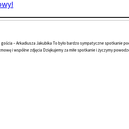
owy!
ościa – Arkadiusza Jakubika To było bardzo sympatyczne spotkanie podc
ozmowę i wspólne zdjęcia Dziękujemy za miłe spotkanie i życzymy powodzen