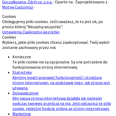
Goczałkowice-Zdrój sp. z o.o.
·
Oparte na
·
Zaprojektowano z
Motyw Customizr
·
Cookies
Obsługujemy pliki cookies. Jeśli uważasz, że to jest ok, po
prostu kliknij "Akceptuj wszystko".
Ustawienia
Zaakceptuj wszystko
Cookies
Wybierz, jakie pliki cookies chcesz zaakceptować. Twój wybór
zostanie zachowany przez rok.
Konieczne
Te pliki cookie nie są opcjonalne. Są one potrzebne do
funkcjonowania strony internetowej.
Statystyka
Abyśmy mogli poprawić funkcjonalność i strukturę
strony internetowej, na podstawie tego, jak strona jest
używana.
Doświadczenie
Aby nasza strona internetowa działała jak najlepiej
podczas twojego przejścia na nią. Jeśli odrzucisz te pliki
cookie, niektóre funkcje znikną ze strony internetowej.
Marketing