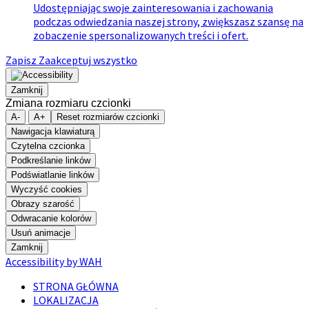
Udostępniając swoje zainteresowania i zachowania
podczas odwiedzania naszej strony, zwiększasz szansę na
zobaczenie spersonalizowanych treści i ofert.
Zapisz
Zaakceptuj wszystko
Zamknij
Zmiana rozmiaru czcionki
A-
A+
Reset rozmiarów czcionki
Nawigacja klawiaturą
Czytelna czcionka
Podkreślanie linków
Podświatlanie linków
Wyczyść cookies
Obrazy szarość
Odwracanie kolorów
Usuń animacje
Zamknij
Accessibility by WAH
STRONA GŁÓWNA
LOKALIZACJA