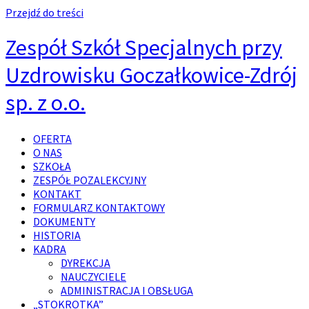
Przejdź do treści
Zespół Szkół Specjalnych przy
Uzdrowisku Goczałkowice-Zdrój
sp. z o.o.
OFERTA
O NAS
SZKOŁA
ZESPÓŁ POZALEKCYJNY
KONTAKT
FORMULARZ KONTAKTOWY
DOKUMENTY
HISTORIA
KADRA
DYREKCJA
NAUCZYCIELE
ADMINISTRACJA I OBSŁUGA
„STOKROTKA”