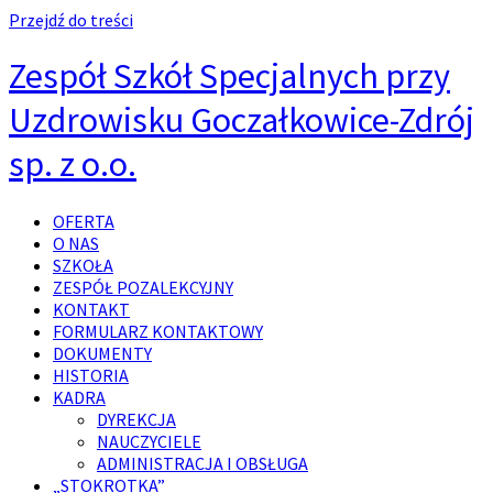
Przejdź do treści
Zespół Szkół Specjalnych przy
Uzdrowisku Goczałkowice-Zdrój
sp. z o.o.
OFERTA
O NAS
SZKOŁA
ZESPÓŁ POZALEKCYJNY
KONTAKT
FORMULARZ KONTAKTOWY
DOKUMENTY
HISTORIA
KADRA
DYREKCJA
NAUCZYCIELE
ADMINISTRACJA I OBSŁUGA
„STOKROTKA”