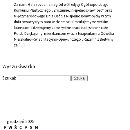
Za nami Gala rozdania nagród w XI edycji Ogólnopolskiego
Konkursu Plastycznego „Zrozumieć niepełnosprawność” oraz
Międzynarodowego Dnia Osób z Niepełnosprawnością W tym
dniu towarzyszyło nam wiele emocji Gratulujemy wszystkim
laureatom i dziękujemy za wszystkie prace nadesłane z całej
Polski Dziękujemy mieszkańcom wraz z terapeutami z Ośrodka
Mieszkalno-Rehabilitacyjno-Opiekuńczego „Razem” z Bestwiny
za […]
Wyszukiwarka
Szukaj:
grudzień 2025
P
W
Ś
C
P
S
N