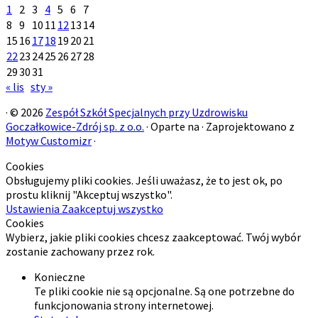
1
2
3
4
5
6
7
8
9
10
11
12
13
14
15
16
17
18
19
20
21
22
23
24
25
26
27
28
29
30
31
« lis
sty »
·
© 2026
Zespół Szkół Specjalnych przy Uzdrowisku
Goczałkowice-Zdrój sp. z o.o.
·
Oparte na
·
Zaprojektowano z
Motyw Customizr
·
Cookies
Obsługujemy pliki cookies. Jeśli uważasz, że to jest ok, po
prostu kliknij "Akceptuj wszystko".
Ustawienia
Zaakceptuj wszystko
Cookies
Wybierz, jakie pliki cookies chcesz zaakceptować. Twój wybór
zostanie zachowany przez rok.
Konieczne
Te pliki cookie nie są opcjonalne. Są one potrzebne do
funkcjonowania strony internetowej.