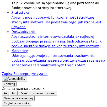
Te pliki cookie nie są opcjonalne. Są one potrzebne do
funkcjonowania strony internetowej.
Statystyka
Abyśmy mogli poprawić funkcjonalność i strukturę
strony internetowej, na podstawie tego, jak strona jest
używana.
Doświadczenie
Aby nasza strona internetowa działała jak najlepiej
podczas twojego przejścia na nią. Jeśli odrzucisz te pliki
cookie, niektóre funkcje znikną ze strony internetowej.
Marketing
Udostępniając swoje zainteresowania i zachowania
podczas odwiedzania naszej strony, zwiększasz szansę na
zobaczenie spersonalizowanych treści i ofert.
Zapisz
Zaakceptuj wszystko
Zamknij
Zmiana rozmiaru czcionki
A-
A+
Reset rozmiarów czcionki
Nawigacja klawiaturą
Czytelna czcionka