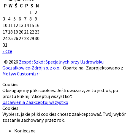
P
W
Ś
C
P
S
N
1
2
3
4
5
6
7
8
9
10
11
12
13
14
15
16
17
18
19
20
21
22
23
24
25
26
27
28
29
30
31
« cze
·
© 2026
Zespół Szkół Specjalnych przy Uzdrowisku
Goczałkowice-Zdrój sp. z o.o.
·
Oparte na
·
Zaprojektowano z
Motyw Customizr
·
Cookies
Obsługujemy pliki cookies. Jeśli uważasz, że to jest ok, po
prostu kliknij "Akceptuj wszystko".
Ustawienia
Zaakceptuj wszystko
Cookies
Wybierz, jakie pliki cookies chcesz zaakceptować. Twój wybór
zostanie zachowany przez rok.
Konieczne