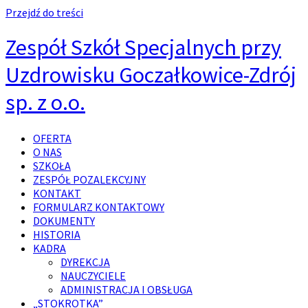
Przejdź do treści
Zespół Szkół Specjalnych przy
Uzdrowisku Goczałkowice-Zdrój
sp. z o.o.
OFERTA
O NAS
SZKOŁA
ZESPÓŁ POZALEKCYJNY
KONTAKT
FORMULARZ KONTAKTOWY
DOKUMENTY
HISTORIA
KADRA
DYREKCJA
NAUCZYCIELE
ADMINISTRACJA I OBSŁUGA
„STOKROTKA”