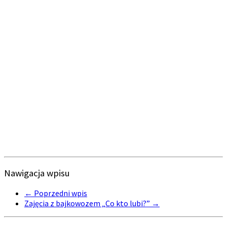
Nawigacja wpisu
←
Poprzedni wpis
Zajęcia z bajkowozem „Co kto lubi?”
→